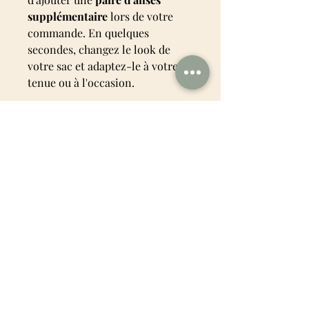
supplémentaire
lors de votre
commande. En quelques
secondes, changez le look de
votre sac et adaptez-le à votre
tenue ou à l'occasion.
Grand format pratique pour le
quotidien et les vacances
Tissu Toile de Jouy rouge sur
fond lin.
Anses et doublure en coton
vichy rouge
Fabrication artisanale
française
Créé et confectionné dans
mon atelier Les Pimpantes
✨ Un sac plein de charme qui
apporte une touche d'élégance à